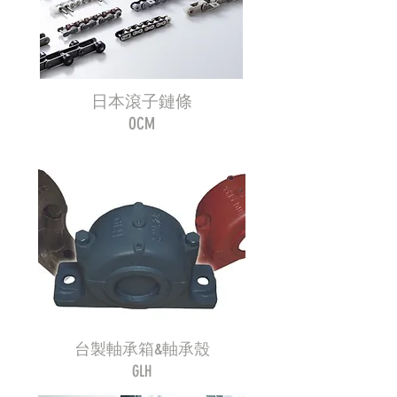
日本滾子鏈條
OCM
台製軸承箱&軸承殼
GLH