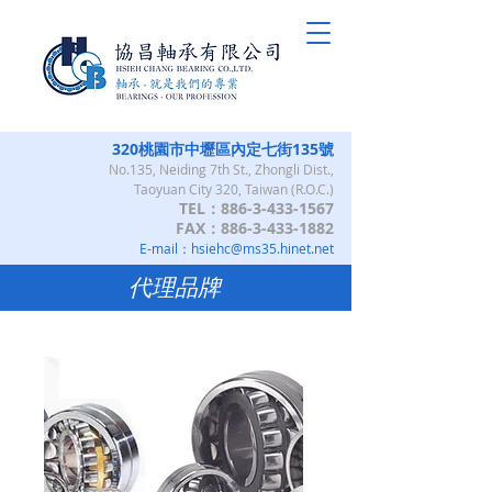
320桃園市中壢區內定七街135號
No.135, Neiding 7th St., Zhongli Dist.,
Taoyuan City 320, Taiwan (R.O.C.)
TEL：886-3-433-1567
FAX：886-3-433-1882
E-mail：
hsiehc@ms35.hinet.net
​代理品牌