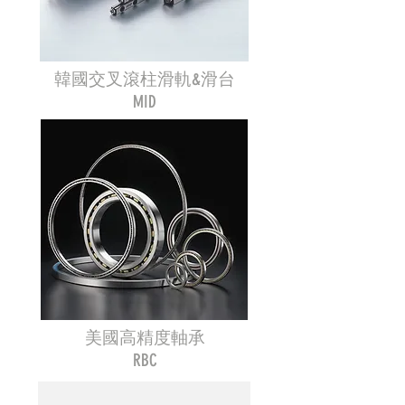
韓國交叉滾柱滑軌&滑台
MID
美國高精度軸承
RBC