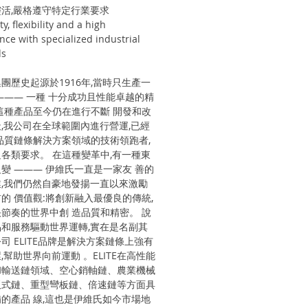
活,嚴格遵守特定行業要求
ty, flexibility and a high
nce with specialized industrial
s
團歷史起源於1916年,當時只生產一
——— 一種 十分成功且性能卓越的精
這種產品至今仍在進行不斷 開發和改
,我公司在全球範圍內進行營運,已經
品質鏈條解決方案領域的技術領跑者,
各類要求。 在這種變革中,有一種東
變 ——— 伊維氏一直是一家友 善的
,我們仍然自豪地發揚一直以來激勵
的 價值觀:將創新融入最優良的傳統,
節奏的世界中創 造品質和精密。 說
和服務驅動世界運轉,實在是名副其
司 ELITE品牌是解決方案鏈條上強有
,幫助世界向前運動 。ELITE在高性能
和輸送鏈領域、空心銷軸鏈、農業機械
板式鏈、重型彎板鏈、倍速鏈等方面具
的產品 線,這也是伊維氏如今市場地