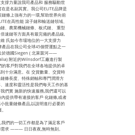
支撐力量說我司產品和 服務驅動世
實在是名副其實。我公司ELITE品牌是
案鏈條上強有力的一環,幫助世界向前
LITE在高性能 滾子鏈和輸送鏈領域、
鏈、農業機械鏈條、板式鏈、 重型
倍速鏈等方面具有最完備的產品線,
維 氏如今市場地位的一大支撐力
牌產品在我公司全球45個營運點之一
於德國Siegen ( 北萊茵河——
alia) 附近的Wilnsdorf工廠進行製
們的客戶對我們在全球各地提供的卓
到十分滿意。在 交貨數量、交貨時
殊鏈條長度、特殊銷軸和專門潤滑方
率、速度和靈活性是我們每天工作的基
我們實 施新的快速服務,我們還可以
時內提供帶有連接的客戶 化鏈條,或者
小批量鏈條產品,以說明進行必要的
護。
,我們的一切工作都是為了滿足客戶
需求 ——— 日日夜夜,無時無刻。