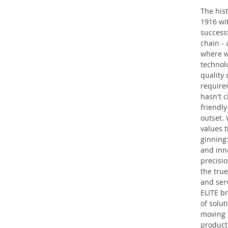
The his
1916 wit
success
chain - 
where w
technolo
quality 
require
hasn't c
friendl
outset. 
values 
ginning:
and inn
precisio
the tru
and serv
ELITE br
of solut
moving 
product