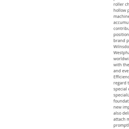
roller 
hollow p
machiner
accumul
contrib
positio
brand p
Wilnsdo
Westpha
worldwi
with the
and eve
Efficien
regard t
special 
speciali
foundat
new imp
also de
attach 
promptly