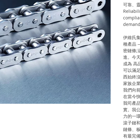
可靠、靈
Reliabili
complia
demand
伊維氏集
種產品 
密鏈條;
進。今天
成為 高
可以滿足
西始終沒
家族企業
我們向前
在當今快
我司產品
實。我公
力的一環
滾子鏈
鏈條、
有最完備