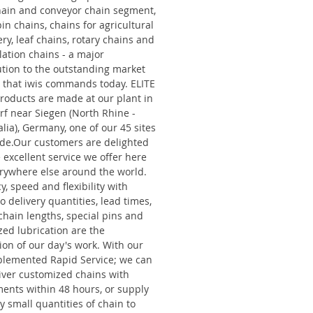
chain and conveyor chain segment,
in chains, chains for agricultural
y, leaf chains, rotary chains and
ation chains - a major
ution to the outstanding market
n that iwis commands today. ELITE
roducts are made at our plant in
rf near Siegen (North Rhine -
lia), Germany, one of our 45 sites
de.Our customers are delighted
 excellent service we offer here
rywhere else around the world.
cy, speed and flexibility with
o delivery quantities, lead times,
chain lengths, special pins and
zed lubrication are the
ion of our day's work. With our
lemented Rapid Service; we can
liver customized chains with
ments within 48 hours, or supply
 small quantities of chain to