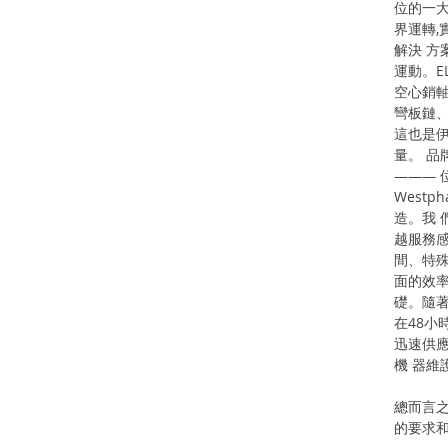
位的一大
界運轉,
解決 方
運動。E
空心銷軸
彎板鏈、
這也是伊
量。 品
——— 位
Westph
造。我 
越服務感
間、特
面的效
礎。隨著
在48小
迅速供應
機 器維
總而言之
的要求和