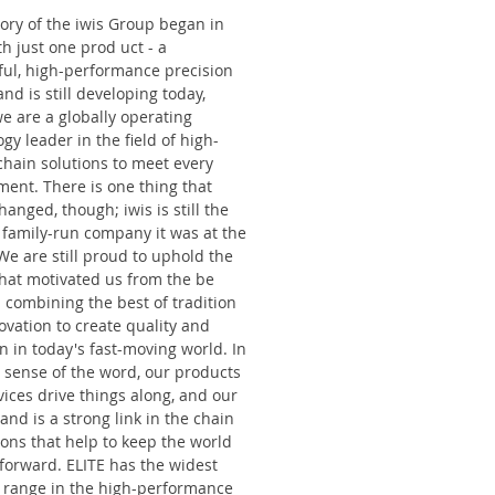
tory of the iwis Group began in
h just one prod uct - a
ful, high-performance precision
and is still developing today,
e are a globally operating
gy leader in the field of high-
chain solutions to meet every
ment. There is one thing that
hanged, though; iwis is still the
y family-run company it was at the
We are still proud to uphold the
that motivated us from the be
 combining the best of tradition
ovation to create quality and
n in today's fast-moving world. In
e sense of the word, our products
ices drive things along, and our
and is a strong link in the chain
ions that help to keep the world
forward. ELITE has the widest
 range in the high-performance