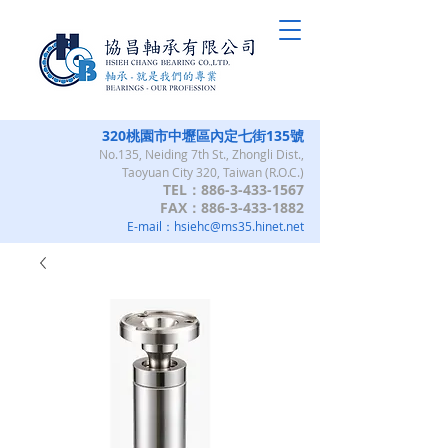
320桃園市中壢區內定七街135號
No.135, Neiding 7th St., Zhongli Dist.,
Taoyuan City 320, Taiwan (R.O.C.)
TEL：886-3-433-1567
FAX：886-3-433-1882
E-mail：
hsiehc@ms35.hinet.net