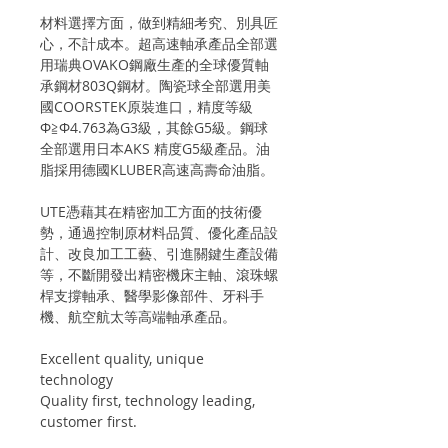
材料選擇方面，做到精細考究、別具匠
心，不計成本。超高速軸承產品全部選
用瑞典OVAKO鋼廠生產的全球優質軸
承鋼材803Q鋼材。陶瓷球全部選用美
國COORSTEK原裝進口，精度等級
Φ≧Φ4.763為G3級，其餘G5級。鋼球
全部選用日本AKS 精度G5級產品。油
脂採用德國KLUBER高速高壽命油脂。
UTE憑藉其在精密加工方面的技術優
勢，通過控制原材料品質、優化產品設
計、改良加工工藝、引進關鍵生產設備
等，不斷開發出精密機床主軸、滾珠螺
桿支撐軸承、醫學影像部件、牙科手
機、航空航太等高端軸承產品。
Excellent quality, unique
technology
Quality first, technology leading,
customer first.