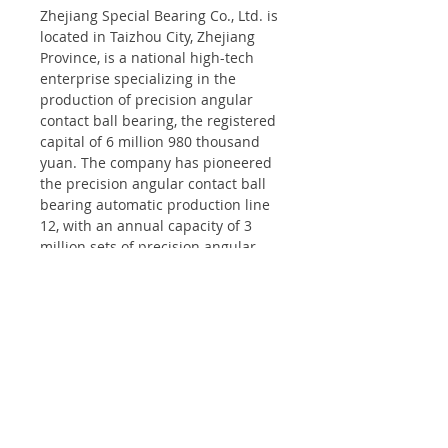
Zhejiang Special Bearing Co., Ltd. is
located in Taizhou City, Zhejiang
Province, is a national high-tech
enterprise specializing in the
production of precision angular
contact ball bearing, the registered
capital of 6 million 980 thousand
yuan. The company has pioneered
the precision angular contact ball
bearing automatic production line
12, with an annual capacity of 3
million sets of precision angular
contact ball bearings, can produce
diameter of 3mm ~ 100mm, P4, P2
precision grade of the 500 varieties
of product specifications,
customers include precision
machine tools, high-speed spindle,
high-end medical equipment,
aerospace, instrumentation
industry motor, is currently the